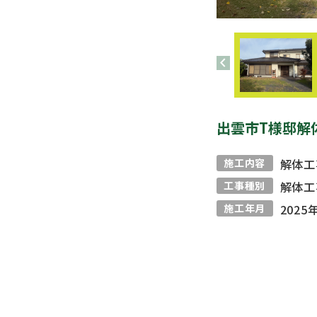
chevron_left
出雲市T様邸解
施工内容
解体工
工事種別
解体工
施工年月
2025