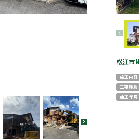
chevron_left
松江市
施工内容
工事種別
施工年月
chevron_right