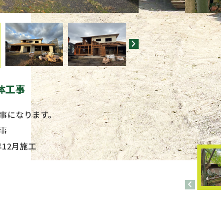
chevron_right
体工事
事になります。
事
年12月施工
chevron_left