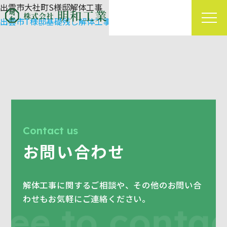
出雲市大社町S様邸解体工事
出雲市T様邸基礎残し解体工事
出雲市N様邸解体工事
ホーム
業務内容
施工事例
よくあるご質問
会社案内
Contact us
お問い合わせ
受付時間｜平日08:00 - 17:00
解体工事に関するご相談や、その他のお問い合
わせもお気軽にご連絡ください。
free to conta